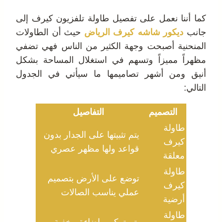
كما أننا نعمل على تفصيل طاولة تلفزيون كيرف إلى
جانب
ديكور شاشه كيرف الرياض
حيث أن الطاولات
المنحنية أصبحت وجهة الكثير من الناس فهي تضفي
مظهراً مميزاً وتسهم في استغلال المساحة بشكل
أنيق ومن أشهر تصاميمها ما سيأتي في الجدول
التالي:
التصميم
التفاصيل
طاولة
يتم تثبيتها على الجدار بدون
كيرف
قواعد ولها مظهر عصري
معلقة
طاولة
توضع على الأرض بتصميم
كيرف
عملي يناسب الصالات
أرضية
طاولة
يتم تركيب إضاءة مخفية