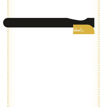
راسلنا