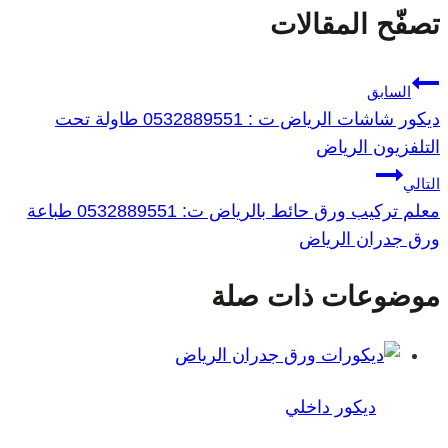
تصفّح المقالات
السابق
ديكور شاشات الرياض ت : 0532889551 طاولة تحت
التلفزيون الرياض
التالي
معلم تركيب ورق حائط بالرياض ت: 0532889551 طباعة
ورق جدران الرياض
موضوعات ذات صلة
ديكور داخلي