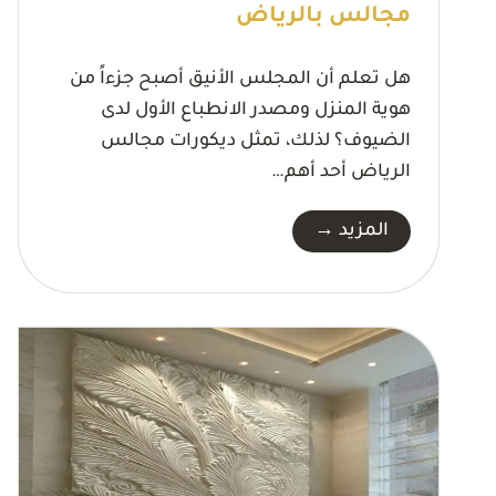
مجالس بالرياض
هل تعلم أن المجلس الأنيق أصبح جزءاً من
هوية المنزل ومصدر الانطباع الأول لدى
الضيوف؟ لذلك، تمثل ديكورات مجالس
الرياض أحد أهم…
د
المزيد →
ي
ك
و
ر
ا
ت
م
ج