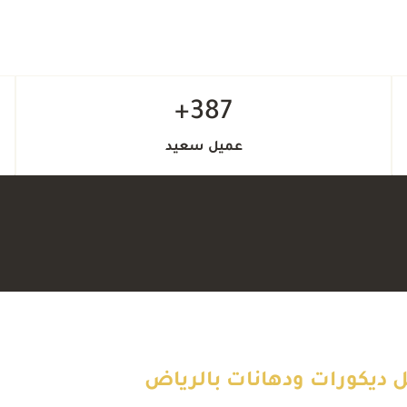
4
3
387+
8
8
عميل سعيد
8
7
+
+
ل ديكورات ودهانات بالرياض