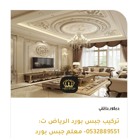
ديكور داخلي
تركيب جبس بورد الرياض ت:
0532889551- معلم جبس بورد