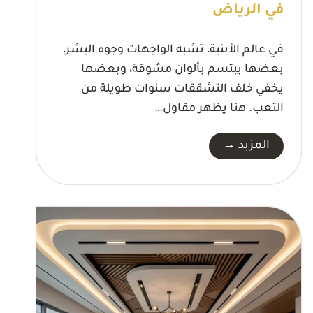
في الرياض
في عالم الأبنية، تشبه الواجهات وجوه البشر،
بعضها يبتسم بألوان مشوقة، وبعضها
يخفي خلف التشققات سنوات طويلة من
التعب. هنا يظهر مقاول…
م
المزيد →
ق
ا
و
ل
د
ه
ا
ن