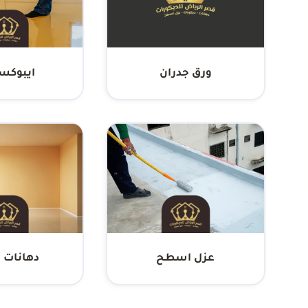
ورق جدران
ايبوكسي 
عزل اسطح
دهانات د