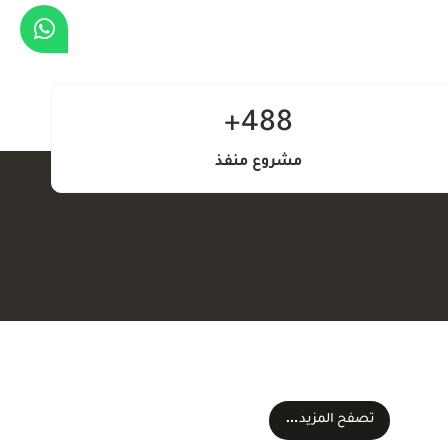
488+
مشروع منفذ
تصفح المزيد