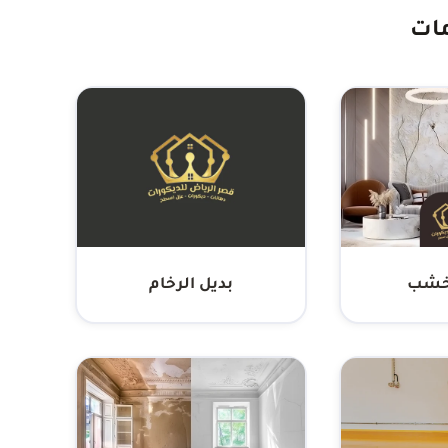
ات
لخشب
بديل الرخام