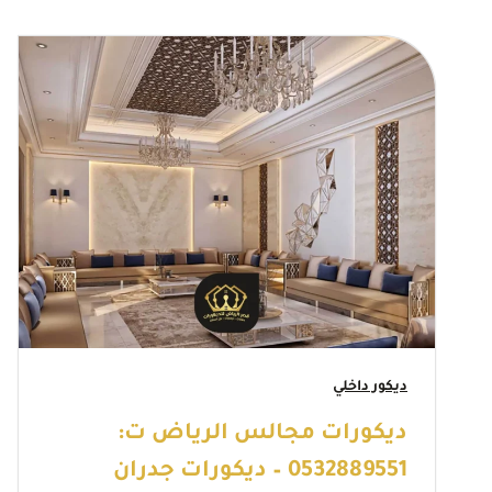
ديكور داخلي
ديكورات مجالس الرياض ت:
0532889551 – ديكورات جدران