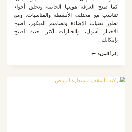
كما تمنح الغرفة هويتها الخاصة وتخلق أجواء
تتناسب مع مختلف الأنشطة والمناسبات. ومع
تطور تقنيات الإضاءة وتصاميم الديكور، أصبح
الاختيار أسهل، والخيارات أكثر. حيث اصبح
بإمكانك…
ديكور
إقرأ المزيد
اضاءة
السقف
الرياض
ت:
0532889551
،
إضاءة
سقف
مودرن
في
الرياض