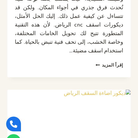
تُحدث فرق جذري في أجواء المكان. ولكن قد
تتساءل عن كيفية عمل ذلك. إليك الحل الأمثل،
ديكورات اسقف cnc الرياض. لأن هذه التقنية
المتطورة تتيح لك تحويل الخامات المختلفة،
وخاصة الخشب، إلى تحف فنية تنبض بالحياة. كما
استخدام اسقف مضيئة…
ديكورات
إقرأ المزيد
اسقف
CNC
الرياض
ت:
0532889551
،
اسقف
مضيئة
CNC
في