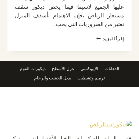
عليها الجميع لاسيما فيما يخص ديكور سقف
مستعار الرياض ،فإن الاهتمام بأسقف المنزل
تعتبر من الضروريات التي يجب…
تركيب
إقرأ المزيد
أسقف
مستعارة
الرياض
ت
الدهانات
الايبوكسي
عزل الأسطح
ديكورات الفوم
:
ترميم وتشطيب
بديل الخشب والرخام
0532889551
أرخص
سقف
مستعار
بالرياض