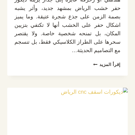
حفر خشب الرياض بمشهد جديد، وأثر يشبه
بصمة الزمن على جذع شجرة عتيقة. وما يميز
اشكال حفر على الخشب أنها لا تكتفي بتزيين
المكان، بل تمنحه شخصية خاصة. ولا يقتصر
سحرها على الطراز الكلاسيكي فقط، بل تنسجم
مع التصاميم الحديثة…
ديكور
إقرأ المزيد
حفر
خشب
الرياض
ت:
0532889551
أفضل
اشكال
حفر
على
الخشب