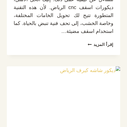
ديكورات اسقف cnc الرياض. لأن هذه التقنية
المتطورة تتيح لك تحويل الخامات المختلفة،
وخاصة الخشب، إلى تحف فنية تنبض بالحياة. كما
استخدام اسقف مضيئة…
ديكورات
إقرأ المزيد
اسقف
CNC
الرياض
ت:
0532889551
،
اسقف
مضيئة
CNC
في
الرياض