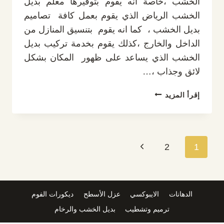
الخشب ،خاصة انه يقوم بتوفيرها معلم بديل
الخشب الرياض الذي يقوم بعمل كافة تصاميم
بديل الخشب ، كما انه يقوم بتنسيق المنازل من
الداخل والخارج ،كذلك يقوم بخدمة تركيب بديل
الخشب الذي يساعد على ظهور المكان بشكل
لائق وجذاب ،…
معلم
إقرأ المزيد
بديل
الخشب
الرياض
ت
تنقل
1
2
الصفحة
:
0532889551
الصفحة
التالية
شبيه
بديل
الدهانات
الايبوكسي
عزل الأسطح
ديكورات الفوم
الخشب
للجدران
ترميم وتشطيب
بديل الخشب والرخام
الرياض