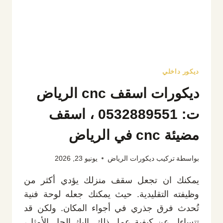
بالرياض
ديكور داخلي
ديكورات اسقف cnc الرياض
ت: 0532889551 ، اسقف
مضيئة cnc في الرياض
بواسطة
تركيب ديكورات الرياض
يونيو 23, 2026
يمكنك ان تجعل سقف منزلك يؤدي أكثر من
وظيفته التقليدية. حيث يمكنك جعله لوحة فنية
تُحدث فرق جذري في أجواء المكان. ولكن قد
تتساءل عن كيفية عمل ذلك. إليك الحل الأمثل،