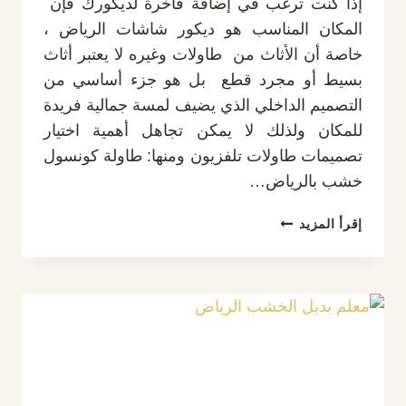
إذا كنت ترغب في إضافة فاخرة لديكورك فإن
المكان المناسب هو ديكور شاشات الرياض ،
خاصة أن الأثاث من طاولات وغيره لا يعتبر أثاث
بسيط أو مجرد قطع بل هو جزء أساسي من
التصميم الداخلي الذي يضيف لمسة جمالية فريدة
للمكان ولذلك لا يمكن تجاهل أهمية اختيار
تصميمات طاولات تلفزيون ومنها: طاولة كونسول
خشب بالرياض…
ديكور
إقرأ المزيد
شاشات
الرياض
ت
:
0532889551
طاولة
تحت
التلفزيون