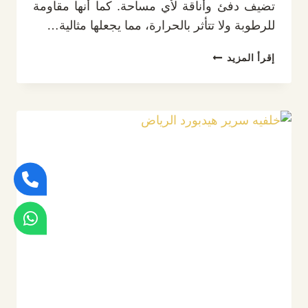
تضيف دفئ وأناقة لأي مساحة. كما أنها مقاومة
للرطوبة ولا تتأثر بالحرارة، مما يجعلها مثالية…
تكسيات
إقرأ المزيد
بديل
الخشب
الرياض،
حول
جدرانك
إلى
تحف
فنية
مع
أفضل
ديكور
تكسيات
بديل
الخشب