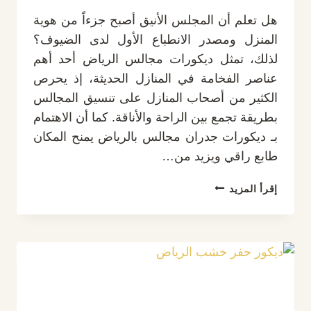
هل تعلم أن المجلس الأنيق أصبح جزءاً من هوية
المنزل ومصدر الانطباع الأول لدى الضيوف؟
لذلك، تمثل ديكورات مجالس الرياض أحد أهم
عناصر الفخامة في المنازل الحديثة، إذ يحرص
الكثير من أصحاب المنازل على تنسيق المجالس
بطريقة تجمع بين الراحة والأناقة. كما أن الاهتمام
بـ ديكورات جدران مجالس بالرياض يمنح المكان
طابع راقي ويزيد من…
ديكورات
إقرأ المزيد
مجالس
الرياض
ت:
0532889551
–
ديكورات
جدران