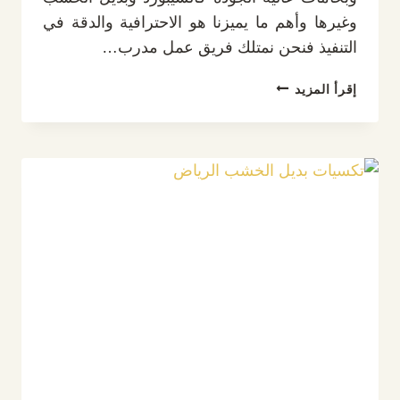
وغيرها وأهم ما يميزنا هو الاحترافية والدقة في
التنفيذ فنحن نمتلك فريق عمل مدرب…
ديكور
إقرأ المزيد
شاشه
كيرف
الرياض
ت:
0532889551
خلفيات
شاشات
كيرف
بالرياض