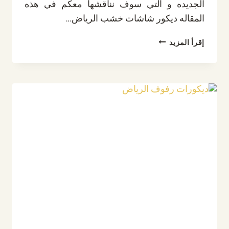
الجديده و التي سوف نناقشها معكم في هذه
المقاله ديكور شاشات خشب الرياض…
ديكور
إقرأ المزيد
شاشات
خشب
الرياض
ت:
0532889551
تركيب
ديكور
تلفزيون
الرياض