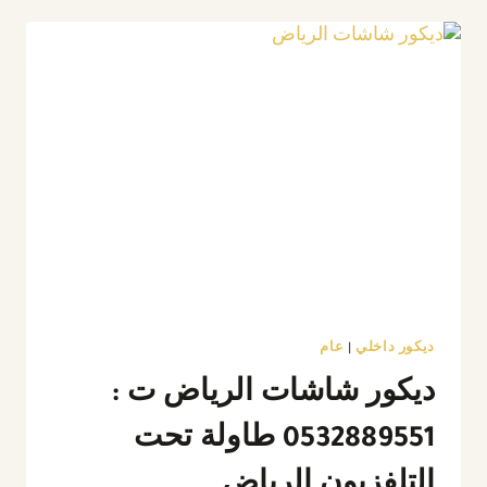
الرياض
ت:
0532889551
مرايا
ديكور
خشب
الرياض
ديكور داخلي
|
عام
ديكور شاشات الرياض ت :
0532889551 طاولة تحت