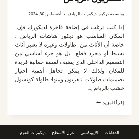
التلفزيون الرياض
بواسطة
تركيب ديكورات الرياض
أغسطس 30, 2024
إذا كنت ترغب في إضافة فاخرة لديكورك فإن
المكان المناسب هو ديكور شاشات الرياض ،
خاصة أن الأثاث من طاولات وغيره لا يعتبر أثاث
بسيط أو مجرد قطع بل هو جزء أساسي من
التصميم الداخلي الذي يضيف لمسة جمالية فريدة
للمكان ولذلك لا يمكن تجاهل أهمية اختيار
تصميمات طاولات تلفزيون ومنها: طاولة كونسول
خشب بالرياض…
ديكور
إقرأ المزيد
شاشات
الرياض
ت
:
الدهانات
الايبوكسي
عزل الأسطح
ديكورات الفوم
0532889551