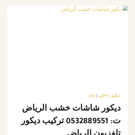
أروع
وأفخم
تصاميم
ديكور
مداخل
بالرياض
ديكور داخلي
|
عام
ديكور شاشات خشب الرياض
ت: 0532889551 تركيب ديكور
تلفزيون الرياض