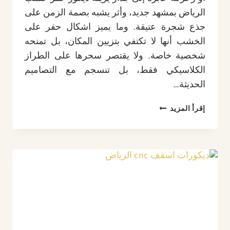
الرياض بمشهد جديد، وأثر يشبه بصمة الزمن على
جذع شجرة عتيقة. وما يميز اشكال حفر على
الخشب أنها لا تكتفي بتزيين المكان، بل تمنحه
شخصية خاصة. ولا يقتصر سحرها على الطراز
الكلاسيكي فقط، بل تنسجم مع التصاميم
الحديثة…
ديكور
إقرأ المزيد
حفر
خشب
الرياض
ت:
0532889551
أفضل
اشكال
حفر
على
الخشب