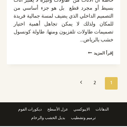
خاصة أن الأثاث من طاولات وغيره لا يعتبر أثاث
بسيط أو مجرد قطع بل هو جزء أساسي من
التصميم الداخلي الذي يضيف لمسة جمالية فريدة
للمكان ولذلك لا يمكن تجاهل أهمية اختيار
تصميمات طاولات تلفزيون ومنها: طاولة كونسول
خشب بالرياض…
ديكور
إقرأ المزيد
شاشات
الرياض
ت
:
تنقل
الصفحة
2
1
0532889551
طاولة
الصفحة
التالية
تحت
التلفزيون
الدهانات
الايبوكسي
عزل الأسطح
ديكورات الفوم
الرياض
ترميم وتشطيب
بديل الخشب والرخام