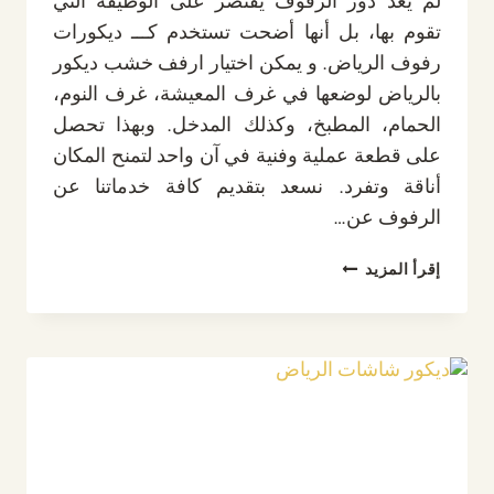
لم يعد دور الرفوف يقتصر على الوظيفة التي
تقوم بها، بل أنها أضحت تستخدم كـــ ديكورات
رفوف الرياض. و يمكن اختيار ارفف خشب ديكور
بالرياض لوضعها في غرف المعيشة، غرف النوم،
الحمام، المطبخ، وكذلك المدخل. وبهذا تحصل
على قطعة عملية وفنية في آن واحد لتمنح المكان
أناقة وتفرد. نسعد بتقديم كافة خدماتنا عن
الرفوف عن…
ديكورات
إقرأ المزيد
رفوف
الرياض
ت:
0532889551
ارفف
خشب
ديكور
بالرياض