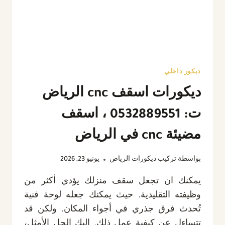
بالرياض
ديكور داخلي
ديكورات اسقف cnc الرياض
ت: 0532889551 ، اسقف
مضيئة cnc في الرياض
بواسطة
تركيب ديكورات الرياض
يونيو 23, 2026
يمكنك ان تجعل سقف منزلك يؤدي أكثر من
وظيفته التقليدية. حيث يمكنك جعله لوحة فنية
تُحدث فرق جذري في أجواء المكان. ولكن قد
تتساءل عن كيفية عمل ذلك. إليك الحل الأمثل،