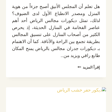
هل تعلم أن المجلس الأنيق أصبح جزءاً من هوية
المنزل ومصدر الانطباع الأول لدى الضيوف؟
لذلك، تمثل ديكورات مجالس الرياض أحد أهم
عناصر الفخامة في المنازل الحديثة، إذ يحرص
الكثير من أصحاب المنازل على تنسيق المجالس
بطريقة تجمع بين الراحة والأناقة. كما أن الاهتمام
بـ ديكورات جدران مجالس بالرياض يمنح المكان
طابع راقي ويزيد من…
ديكورات
إقرأ المزيد
مجالس
الرياض
ت:
0532889551
–
ديكورات
جدران