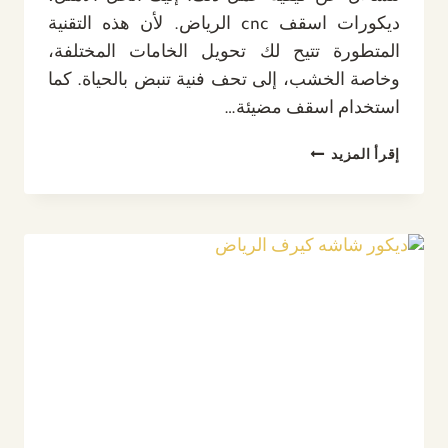
ديكورات اسقف cnc الرياض. لأن هذه التقنية
المتطورة تتيح لك تحويل الخامات المختلفة،
وخاصة الخشب، إلى تحف فنية تنبض بالحياة. كما
استخدام اسقف مضيئة…
ديكورات
إقرأ المزيد
اسقف
CNC
الرياض
ت:
0532889551
،
اسقف
مضيئة
CNC
في
الرياض