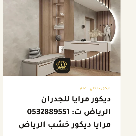
ديكور داخلي
|
عام
ديكور مرايا للجدران
الرياض ت: 0532889551
مرايا ديكور خشب الرياض