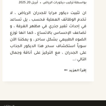
بواسطة
تركيب ديكورات الرياض
أبريل 20, 2025
ان تثبيت ديكور مرايا للجدران الرياض ، لا
تخدم الوظائف العملية فحسب ، يل تساعد
في إحداث تغير جذري في مظهر الغرفة ، و
تضاعف الإحساس بالاتساع ، كما انها توزع
الضوء الطبيعي بشكل ساحر ، و يمكننا الآن
سوياً استكشاف سحر هذا الديكور الجذاب
على الجدران ، مع التركيز على أناقة وجمال
التالي :…
ديكور
إقرأ المزيد
مرايا
للجدران
الرياض
ت:
0532889551
مرايا