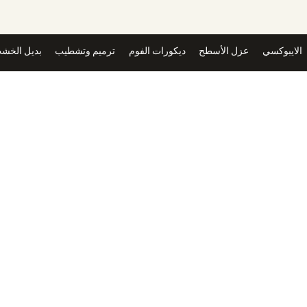
،
الحل
الأول
الايبوكسي
عزل الأسطح
ديكورات الفوم
ترميم وتشطيب
بديل الخشب
لأضافة
الكثير
من
الفخامة
لاسيما
اننا
نقدم
خدمة
شغل
استيل
حوائط
بأعلى
جودة