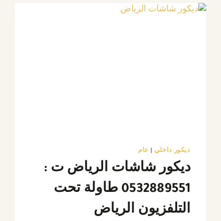
هيد
بورد
للسرير
حسب
الطلب
بتصاميم
عصرية
ديكور داخلي
|
عام
ديكور شاشات الرياض ت :
0532889551 طاولة تحت
التلفزيون الرياض