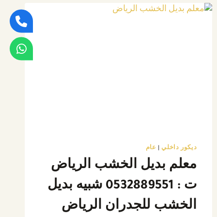
0532889551
تركيب
ديكور
تلفزيون
الرياض
ديكور داخلي
|
عام
معلم بديل الخشب الرياض
ت : 0532889551 شبيه بديل
الخشب للجدران الرياض