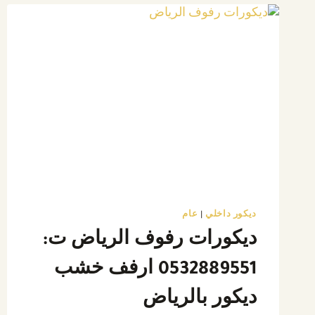
حول
جدرانك
إلى
تحف
فنية
مع
أفضل
ديكور
تكسيات
بديل
الخشب
ديكور داخلي
|
عام
ديكورات رفوف الرياض ت:
0532889551 ارفف خشب
ديكور بالرياض