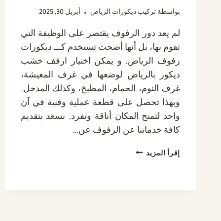
بواسطة
تركيب ديكورات الرياض
أبريل 30, 2025
لم يعد دور الرفوف يقتصر على الوظيفة التي
تقوم بها، بل أنها أضحت تستخدم كـــ ديكورات
رفوف الرياض. و يمكن اختيار ارفف خشب
ديكور بالرياض لوضعها في غرف المعيشة،
غرف النوم، الحمام، المطبخ، وكذلك المدخل.
وبهذا تحصل على قطعة عملية وفنية في آن
واحد لتمنح المكان أناقة وتفرد. نسعد بتقديم
كافة خدماتنا عن الرفوف عن…
ديكورات
إقرأ المزيد
رفوف
الرياض
ت:
0532889551
ارفف
خشب