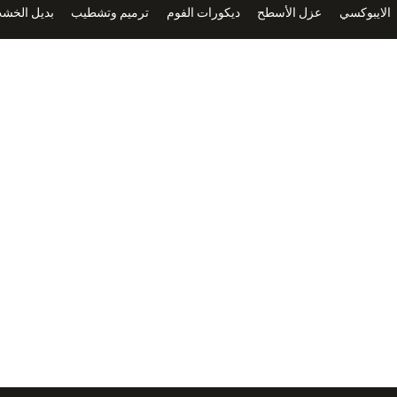
الايبوكسي
عزل الأسطح
ديكورات الفوم
ترميم وتشطيب
بديل الخشب
عسيب
خارجي
الرياض