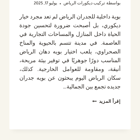
بواسطة
تركيب ديكورات الرياض
يوليو 17, 2025
بوية داخلية للجدران الرياض لم تعد مجرد خيار
ديكوري، بل أصبحت ضرورة لتحسين جودة
الحياة داخل المنازل والمساحات التجارية في
العاصمة. في مدينة تتسم بالحيوية والمناخ
الصحراوي، يلعب اختيار بويه دهان الرياض
المناسب دورًا جوهريًا في توفير بيئة مريحة،
أنيقة، ومقاومة للعوامل الخارجية. كذلك،
سكان الرياض اليوم يبحثون عن بويه جدران
جديده تجمع بين الجمالية…
بوية
إقرأ المزيد
داخلية
للجدران
الرياض،
متألقة
دائماً