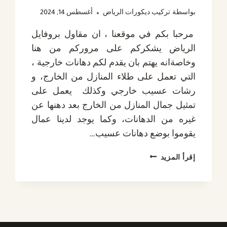
بواسطة
تركيب ديكورات الرياض
أغسطس 14, 2024
مرحبا بكم في موقعنا ، ان مقاول بروفايل
الرياض يشكركم على مروركم من هنا
وخاصةانه يهتم بان يقدم لكم دهانات خارجية ،
التي تعمل على طلاء المنازل من الخارج، و
رشات عسيب خارجي وكذلك يعمل على
تمثيل جمال المنازل من الخارج بعد دهنها عن
غيره من الدهانات، وكما يوجد لدينا عمال
يقوموا بوضع دهانات عسيب…
مقاول
إقرأ المزيد
بروفايل
الرياض
ت
:
0532889551
رشات