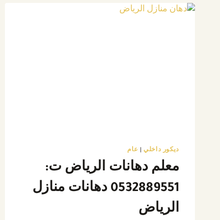
ت:
0532889551
الوان
بويات
واجهات
في
الرياض
ديكور داخلي
|
عام
معلم دهانات الرياض ت:
0532889551 دهانات منازل
الرياض