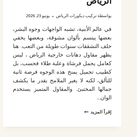
الرياض
بواسطة
تركيب ديكورات الرياض
يونيو 23, 2026
في عالم الأبنية، تشبه الواجهات وجوه البشر،
بعضها يبتسم بألوان مشوقة، وبعضها يخفي
خلف التشققات سنوات طويلة من التعب. هنا
يظهر مقاول دهانات خارجية الرياض ، ليس
كعامل يحمل فرشاة وعلبة طلاء فحسب، بل
كطبيب تجميل يمنح هذه الوجوه فرصة ثانية
للتألق، لكنه لا يغير الملامح بقدر ما يكشف
جمالها المختبئ. والمقاول المتميز يستخدم
الوان…
مقاول
إقرأ المزيد
دهانات
خارجية
الرياض