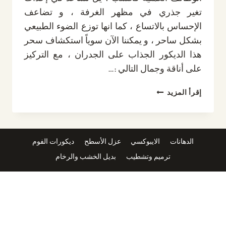
تغير جذري في مظهر الغرفة ، و تضاعف
الإحساس بالاتساع ، كما انها توزع الضوء الطبيعي
بشكل ساحر ، و يمكننا الآن سوياً استكشاف سحر
هذا الديكور الجذاب على الجدران ، مع التركيز
على أناقة وجمال التالي :…
ديكور
إقرأ المزيد
مرايا
للجدران
الرياض
ت:
الدهانات
الايبوكسي
عزل الأسطح
ديكورات الفوم
0532889551
ترميم وتشطيب
بديل الخشب والرخام
مرايا
ديكور
خشب
الرياض