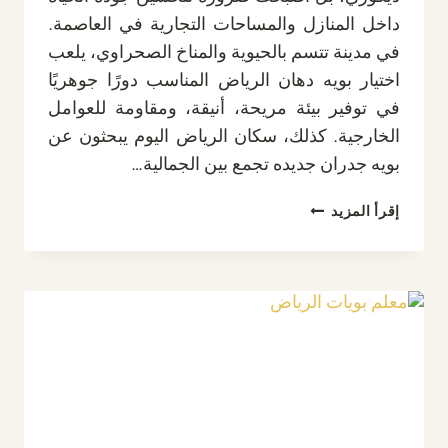
داخل المنازل والمساحات التجارية في العاصمة.
في مدينة تتسم بالحيوية والمناخ الصحراوي، يلعب
اختيار بويه دهان الرياض المناسب دورًا جوهريًا
في توفير بيئة مريحة، أنيقة، ومقاومة للعوامل
الخارجية. كذلك، سكان الرياض اليوم يبحثون عن
بويه جدران جديده تجمع بين الجمالية…
بوية
إقرأ المزيد
داخلية
للجدران
الرياض،
متألقة
دائماً
مع
عامل
بويه
الرياض