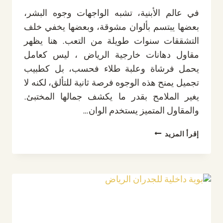
في عالم الأبنية، تشبه الواجهات وجوه البشر،
بعضها يبتسم بألوان مشوقة، وبعضها يخفي خلف
التشققات سنوات طويلة من التعب. هنا يظهر
مقاول دهانات خارجية الرياض ، ليس كعامل
يحمل فرشاة وعلبة طلاء فحسب، بل كطبيب
تجميل يمنح هذه الوجوه فرصة ثانية للتألق، لكنه لا
يغير الملامح بقدر ما يكشف جمالها المختبئ.
والمقاول المتميز يستخدم الوان…
مقاول
إقرأ المزيد
دهانات
خارجية
الرياض
ت:
0532889551
الوان
بويات