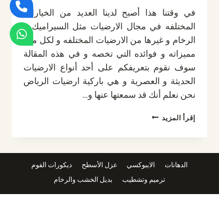
في وقتنا هذا أصبح لدينا العديد من الخيارات
المختلفه في مجال الارضيات مثل السيراميك و
الرخام و غيرها من الارضيات المختلفه و لكل منها
مميزاته و فوائده التي تخصه و في هذه المقالة
سوف نقوم بتعريفكم على أحد أنواع الارضيات
الحديثة و العصرية و هي باركية ارضيات الرياض
نحن نعلم أنك قد سمعتها عنها و…
تركيب
إقرأ المزيد
باركية
الرياض
ت:
0532889551
الدهانات
الايبوكسي
عزل الأسطح
ديكورات الفوم
باركية
ترميم وتشطيب
بديل الخشب والرخام
ارضيات
الرياض