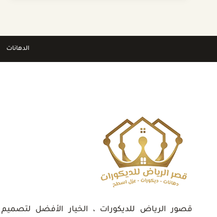
ت
:
0532889551
تركيب
الدهانات
ايبوكسي
فوق
السيراميك
بالرياض
قصور الرياض للديكورات ، الخيار الأفضل لتصميم