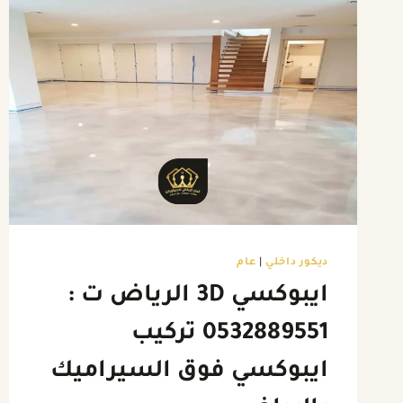
ديكور داخلي
|
عام
ايبوكسي 3D الرياض ت :
0532889551 تركيب
ايبوكسي فوق السيراميك