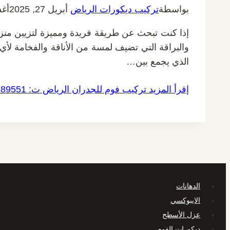
بواسطة
تركيب ديكورات الرياض
أبريل 27, 2025
أغسط
إذا كنت تبحث عن طريقة فريدة ومميزة لتزيين منزلك
والبراقة التي تضيف لمسة من الأناقة والفخامة لأ
الذي يجمع بين…
إقرأ المزيد
تركيب فوم للجدران الرياض ت: 0532889551 براويز فوم للجدران الرياض
الدهانات
الايبوكسي
عزل الأسطح
ديكورات الفوم