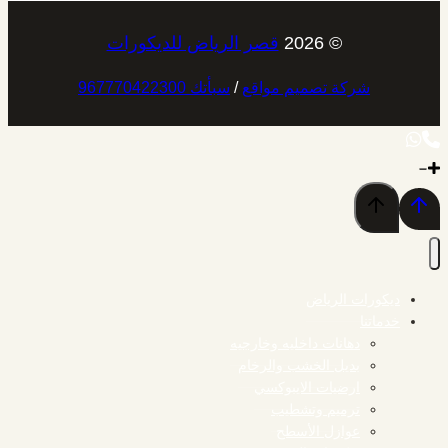
© 2026
قصر الرياض للديكورات
شركة تصميم مواقع
/
سبأتك 967770422300
ديكورات الرياض
خدماتنا
دهانات داخليه وخارجيه
بديل الخشب والرخام
ارضيات الايبوكسي
ترميم وتشطيب
عوازل الأسطح