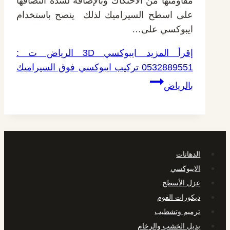
مقاومتها من الاحتكاك وبالإضافة لشدة التصاقها
على اسطح السيراميك لذلك ينصح باستخدام
ايبوكسي على…
إقرأ المزيد
ايبوكسي 3D الرياض ت :
0532889551 تركيب ايبوكسي فوق السيراميك
بالرياض
الدهانات
الايبوكسي
عزل الأسطح
ديكورات الفوم
ترميم وتشطيب
بديل الخشب والرخام