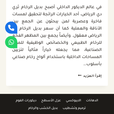
في عالم الديكور الداخلي أصبح بديل الرخام ثري
دي الرياض، أحد الخيارات الرائجة لتحقيق لمسات
فاخرة وعصرية لمن يبحثون عن الجمع بين
الأناقة والعملية كما أن سعر بديل الرخام 3D
الرياض معقول. وأيضاً يجمع بين المظهر الفخم
للرخام الطبيعي والخصائص الوظيفية للمواد
الصناعية، مما يجعله خياراً مثالياً لتزيين
المساحات الداخلية باستخدام ألواح رخام صناعي
بأسلوب…
بديل
إقرأ المزيد
الرخام
ثري
دي
الرياض
الدهانات
الايبوكسي
عزل الأسطح
ديكورات الفوم
ت
ترميم وتشطيب
بديل الخشب والرخام
: